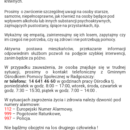
krewnych.
Prosimy o zwrócenie szczególnej uwagi na osoby starsze,
samotne, niepełnosprawne, jak również na osoby będące pod
wpływem alkoholu lub innych substancji psychoaktywnych,
zajmujących pustostany, śpiące na przystankach, itp.
Wykażmy się empatią, zainteresujmy się ich losem, zapytajmy czy
im czegoś nie potrzeba, czy są zdrowi i nie potrzebują pomocy.
Aktywna postawa mieszkańców, przekazanie informacji
odpowiednim służbom pozwoli na podjęcie szybkiej interwencji,
zanim będzie za późno.
W przypadku zauważenia, że osoba znajduje się w trudnej
sytuacji, prosimy o kontakt telefoniczny
z Gminnym
Ośrodkiem Pomocy Społecznej w Radgoszczy:
nr telefonu: 14 641 46 60
w godzinach pracy Ośrodka tj.
poniedziałek w godz. 8:00 – 17:00, wtorek, środa, czwartek w
godz. 7:30 – 15:30, piątek w godz. 7:00 – 14:00 .
W sytuacjach zagrożenia życia i zdrowia należy dzwonić pod
numery alarmowe:
112
– Europejski Numer Alarmowy,
999
– Pogotowie Ratunkowe,
997
– Policja.
Nie bądźmy obojętni na los drugiego człowieka !