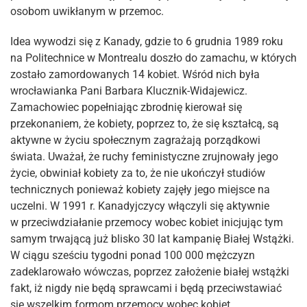
osobom uwikłanym w przemoc.
Idea wywodzi się z Kanady, gdzie to 6 grudnia 1989 roku
na Politechnice w Montrealu doszło do zamachu, w których
zostało zamordowanych 14 kobiet. Wśród nich była
wrocławianka Pani Barbara Klucznik-Widajewicz.
Zamachowiec popełniając zbrodnię kierował się
przekonaniem, że kobiety, poprzez to, że się kształcą, są
aktywne w życiu społecznym zagrażają porządkowi
świata. Uważał, że ruchy feministyczne zrujnowały jego
życie, obwiniał kobiety za to, że nie ukończył studiów
technicznych ponieważ kobiety zajęły jego miejsce na
uczelni. W 1991 r. Kanadyjczycy włączyli się aktywnie
w przeciwdziałanie przemocy wobec kobiet inicjując tym
samym trwającą już blisko 30 lat kampanię Białej Wstążki.
W ciągu sześciu tygodni ponad 100 000 mężczyzn
zadeklarowało wówczas, poprzez założenie białej wstążki
fakt, iż nigdy nie będą sprawcami i będą przeciwstawiać
się wszelkim formom przemocy wobec kobiet.