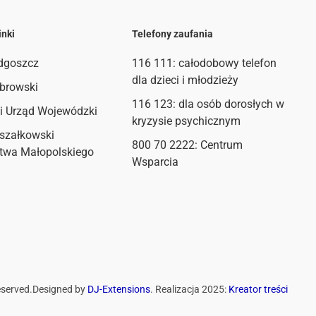
inki
Telefony zaufania
dgoszcz
116 111
: całodobowy telefon
dla dzieci i młodzieży
browski
116 123: dla osób dorosłych w
i Urząd Wojewódzki
kryzysie psychicznym
szałkowski
800 70 2222: Centrum
twa Małopolskiego
Wsparcia
eserved.
Designed by
DJ-Extensions
. Realizacja 2025:
Kreator treści