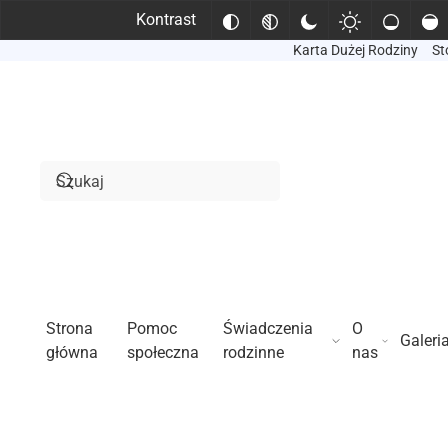
Kontrast
Karta Dużej Rodziny
St
Przejdź do treści głównej
Strona
Pomoc
Świadczenia
O
Galeri
główna
społeczna
rodzinne
nas