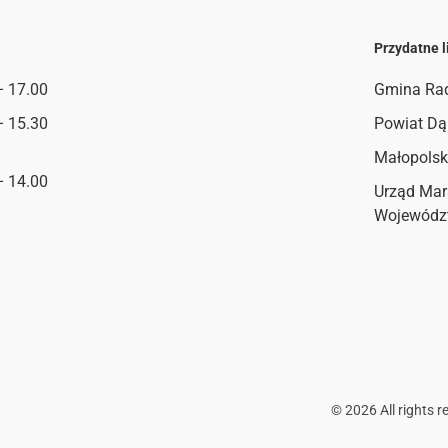
Przydatne l
– 17.00
Gmina Ra
– 15.30
Powiat Dą
Małopolsk
– 14.00
Urząd Mar
Wojewódz
©
2026
All rights r