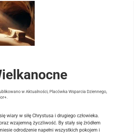
Wielkanocne
publikowano w
Aktualności
,
Placówka Wsparcia Dziennego
,
ior+
.
ię wiary w siłę Chrystusa i drugiego człowieka.
oraz wzajemną życzliwość. By stały się źródłem
iesie odrodzenie napełni wszystkich pokojem i