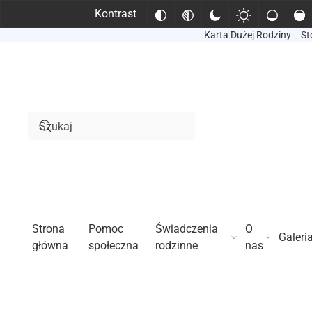
Kontrast
Karta Dużej Rodziny
St
Przejdź do treści głównej
Strona
Pomoc
Świadczenia
O
Galeri
główna
społeczna
rodzinne
nas