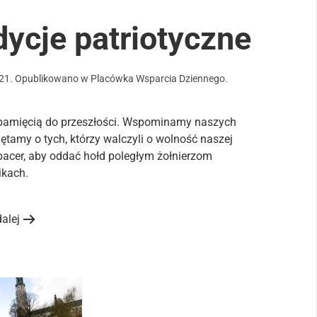
dycje patriotyczne
021
. Opublikowano w
Placówka Wsparcia Dziennego
.
 pamięcią do przeszłości. Wspominamy naszych
iętamy o tych, którzy walczyli o wolność naszej
pacer, aby oddać hołd poległym żołnierzom
kach.
dalej