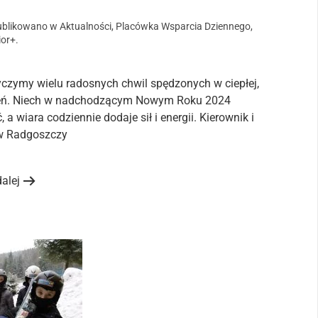
ublikowano w
Aktualności
,
Placówka Wsparcia Dziennego
,
ior+
.
czymy wielu radosnych chwil spędzonych w ciepłej,
twień. Niech w nadchodzącym Nowym Roku 2024
 wiara codziennie dodaje sił i energii. Kierownik i
w Radgoszczy
dalej