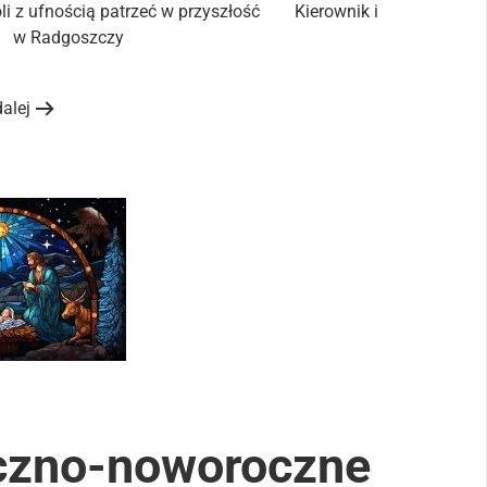
woli z ufnością patrzeć w przyszłość Kierownik i
nej w Radgoszczy
dalej
eczno-noworoczne