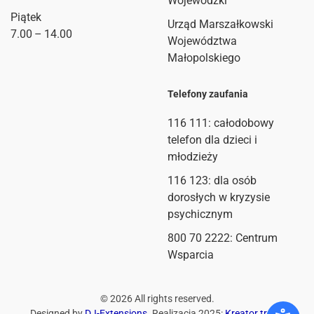
Wojewódzki
Piątek
Urząd Marszałkowski
7.00 – 14.00
Województwa
Małopolskiego
Telefony zaufania
116 111
: całodobowy
telefon dla dzieci i
młodzieży
116 123: dla osób
dorosłych w kryzysie
psychicznym
800 70 2222: Centrum
Wsparcia
©
2026
All rights reserved.
Designed by
DJ-Extensions
. Realizacja 2025:
Kreator treści