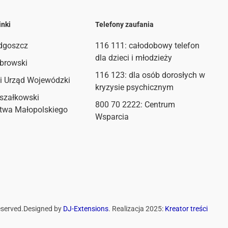
inki
Telefony zaufania
dgoszcz
116 111
: całodobowy telefon
dla dzieci i młodzieży
browski
116 123: dla osób dorosłych w
i Urząd Wojewódzki
kryzysie psychicznym
szałkowski
800 70 2222: Centrum
twa Małopolskiego
Wsparcia
eserved.
Designed by
DJ-Extensions
. Realizacja 2025:
Kreator treści