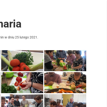
naria
min
w dniu
25 lutego 2021
.