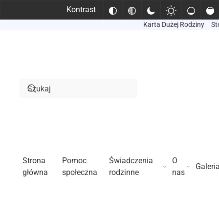
Kontrast
Karta Dużej Rodziny
St
Przejdź do treści głównej
Strona
Pomoc
Świadczenia
O
Galeri
główna
społeczna
rodzinne
nas