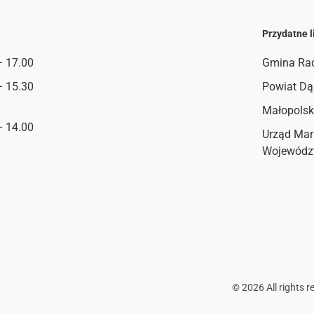
Przydatne l
– 17.00
Gmina Ra
– 15.30
Powiat Dą
Małopolsk
– 14.00
Urząd Mar
Wojewódz
©
2026
All rights r