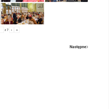
z
7
›
»
Następne