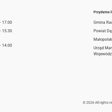
Przydatne l
– 17.00
Gmina Ra
– 15.30
Powiat Dą
Małopolsk
– 14.00
Urząd Mar
Wojewódz
©
2026
All rights r