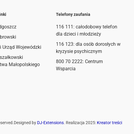
inki
Telefony zaufania
dgoszcz
116 111
: całodobowy telefon
dla dzieci i młodzieży
browski
116 123: dla osób dorosłych w
i Urząd Wojewódzki
kryzysie psychicznym
szałkowski
800 70 2222: Centrum
twa Małopolskiego
Wsparcia
eserved.
Designed by
DJ-Extensions
. Realizacja 2025:
Kreator treści