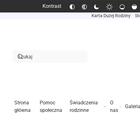
Kontrast
Karta Dużej Rodziny
St
Przejdź do treści głównej
Strona
Pomoc
Świadczenia
O
Galeri
główna
społeczna
rodzinne
nas