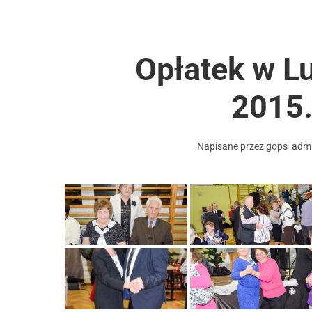
Opłatek w L
2015
Napisane przez
gops_adm