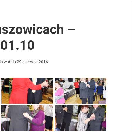
uszowicach –
.01.10
in
w dniu
29 czerwca 2016
.