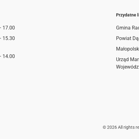
Przydatne l
– 17.00
Gmina Ra
– 15.30
Powiat Dą
Małopolsk
– 14.00
Urząd Mar
Wojewódz
©
2026
All rights r