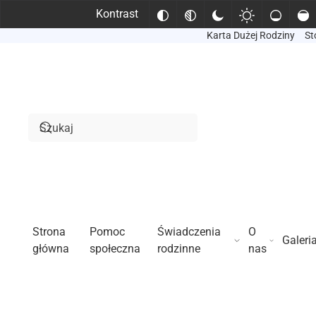
Kontrast
Karta Dużej Rodziny
St
Przejdź do treści głównej
Strona
Pomoc
Świadczenia
O
Galeri
główna
społeczna
rodzinne
nas