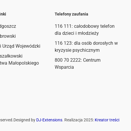
inki
Telefony zaufania
dgoszcz
116 111
: całodobowy telefon
dla dzieci i młodzieży
browski
116 123: dla osób dorosłych w
i Urząd Wojewódzki
kryzysie psychicznym
szałkowski
800 70 2222: Centrum
twa Małopolskiego
Wsparcia
eserved.
Designed by
DJ-Extensions
. Realizacja 2025:
Kreator treści