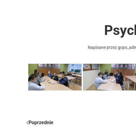
Psyc
Napisane przez
gops_ad
Poprzednie