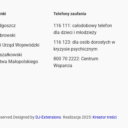
inki
Telefony zaufania
dgoszcz
116 111
: całodobowy telefon
dla dzieci i młodzieży
browski
116 123: dla osób dorosłych w
i Urząd Wojewódzki
kryzysie psychicznym
szałkowski
800 70 2222: Centrum
twa Małopolskiego
Wsparcia
eserved.
Designed by
DJ-Extensions
. Realizacja 2025:
Kreator treści