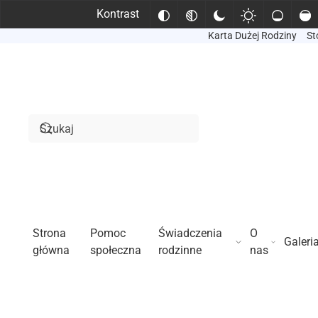
Kontrast
Karta Dużej Rodziny
St
Przejdź do treści głównej
Strona
Pomoc
Świadczenia
O
Galeri
główna
społeczna
rodzinne
nas