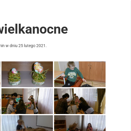
wielkanocne
min
w dniu
25 lutego 2021
.