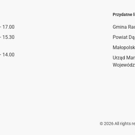
Przydatne l
– 17.00
Gmina Ra
– 15.30
Powiat Dą
Małopolsk
– 14.00
Urząd Mar
Wojewódz
©
2026
All rights r