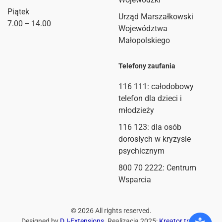
Piątek
Urząd Marszałkowski
7.00 – 14.00
Województwa
Małopolskiego
Telefony zaufania
116 111
: całodobowy
telefon dla dzieci i
młodzieży
116 123: dla osób
dorosłych w kryzysie
psychicznym
800 70 2222: Centrum
Wsparcia
©
2026
All rights reserved.
Designed by
DJ-Extensions
. Realizacja 2025:
Kreator treści