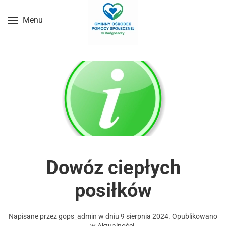
Menu
Przejdź do treści głównej
Dowóz ciepłych
posiłków
Napisane przez
gops_admin
w dniu
9 sierpnia 2024
. Opublikowano