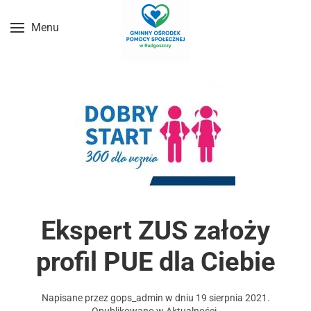
Menu
Przejdź do treści głównej
Ekspert ZUS założy
profil PUE dla Ciebie
Napisane przez
gops_admin
w dniu
19 sierpnia 2021
.