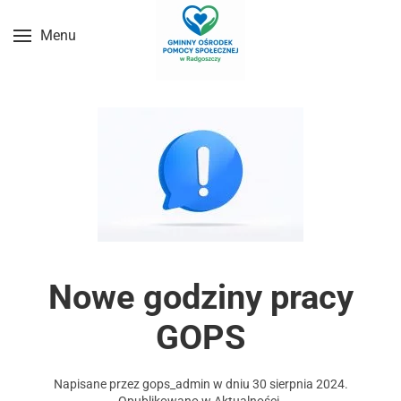
Menu
Przejdź do treści głównej
Nowe godziny pracy
GOPS
Napisane przez
gops_admin
w dniu
30 sierpnia 2024
.