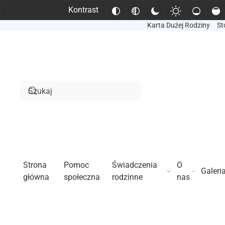
Kontrast
Karta Dużej Rodziny
St
Przejdź do treści głównej
Strona
Pomoc
Świadczenia
O
Galeri
główna
społeczna
rodzinne
nas