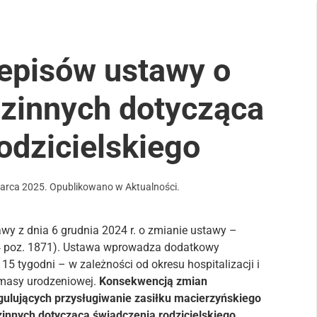
zepisów ustawy o
dzinnych dotycząca
odzicielskiego
arca 2025
. Opublikowano w
Aktualności
.
wy z dnia 6 grudnia 2024 r. o zmianie ustawy –
24 poz. 1871). Ustawa wprowadza dodatkowy
15 tygodni – w zależności od okresu hospitalizacji i
o masy urodzeniowej.
Konsekwencją zmian
gulujących przysługiwanie zasiłku macierzyńskiego
innych dotycząca świadczenia rodzicielskiego.