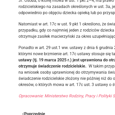
3f. Osoba, o której mowa w ust. 1 pkt 2–4, ma praw
rodzicielskiego na zasadach określonych w ust. 3a, je
odpowiednio po objęciu dziecka opieką lub po przysp
Natomiast w art. 17c w ust. 9 pkt 1 określono, że świ
przypadku, gdy co najmniej jeden z rodziców dziecka l
otrzymuje zasiłek macierzyński za okres uzupełniają
Ponadto w art. 29 ust.1 ww. ustawy z dnia 6 grudnia 
którymi nowe brzmienie art. 17c ustawy stosuje się t
ustawy (tj. 19 marca 2025 r.) jest uprawniona do ot
otrzymuje świadczenie rodzicielskie.
W takim przypa
na wniosek osoby uprawnionej do otrzymywania świad
świadczenie rodzicielskie złożony nie później niż do
okresów, o których mowa w art. 17c ust. 3 ustawy o 
Opracowanie: Ministerstwo Rodziny, Pracy i Polityki 
Poprzednie