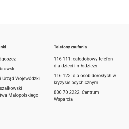
inki
Telefony zaufania
dgoszcz
116 111
: całodobowy telefon
dla dzieci i młodzieży
browski
116 123: dla osób dorosłych w
i Urząd Wojewódzki
kryzysie psychicznym
szałkowski
800 70 2222: Centrum
twa Małopolskiego
Wsparcia