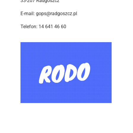
33-207 Radgoszcz
E-mail: gops@radgoszcz.pl
Telefon: 14 641 46 60