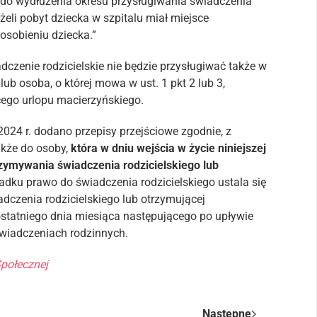
o do wydłużenia okresu przysługiwania świadczenia
żeli pobyt dziecka w szpitalu miał miejsce
osobieniu dziecka.”
adczenie rodzicielskie nie będzie przysługiwać także w
ub osoba, o której mowa w ust. 1 pkt 2 lub 3,
cego urlopu macierzyńskiego.
2024 r. dodano przepisy przejściowe zgodnie, z
akże do osoby,
która w dniu wejścia w życie niniejszej
rzymywania świadczenia rodzicielskiego lub
dku prawo do świadczenia rodzicielskiego ustala się
czenia rodzicielskiego lub otrzymującej
 ostatniego dnia miesiąca następującego po upływie
świadczeniach rodzinnych.
Społecznej
Następne