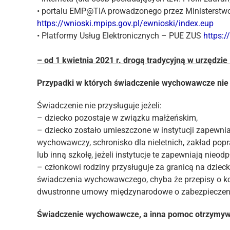
• portalu EMP@TIA prowadzonego przez Ministerstwo R
https://wnioski.mpips.gov.pl/ewnioski/index.eup
• Platformy Usług Elektronicznych – PUE ZUS
https:/
– od 1 kwietnia 2021 r. drogą tradycyjną w urzędzie
Przypadki w których świadczenie wychowawcze nie 
Świadczenie nie przysługuje jeżeli:
– dziecko pozostaje w związku małżeńskim,
– dziecko zostało umieszczone w instytucji zapewn
wychowawczy, schronisko dla nieletnich, zakład popr
lub inną szkołę, jeżeli instytucje te zapewniają nieod
– członkowi rodziny przysługuje za granicą na dzie
świadczenia wychowawczego, chyba że przepisy o k
dwustronne umowy międzynarodowe o zabezpieczeni
Świadczenie wychowawcze, a inna pomoc otrzymywa