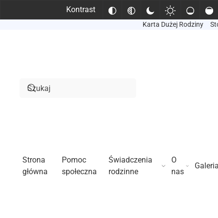
Kontrast
Karta Dużej Rodziny
St
Przejdź do treści głównej
Strona
Pomoc
Świadczenia
O
Galeri
główna
społeczna
rodzinne
nas