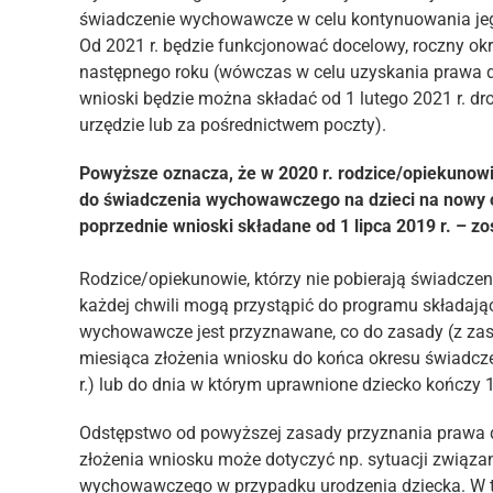
świadczenie wychowawcze w celu kontynuowania jego
Od 2021 r. będzie funkcjonować docelowy, roczny ok
następnego roku (wówczas w celu uzyskania prawa 
wnioski będzie można składać od 1 lutego 2021 r. dro
urzędzie lub za pośrednictwem poczty).
Powyższe oznacza, że w 2020 r. rodzice/opiekunow
do świadczenia wychowawczego na dzieci na nowy o
poprzednie wnioski składane od 1 lipca 2019 r. – zo
Rodzice/opiekunowie, którzy nie pobierają świadcz
każdej chwili mogą przystąpić do programu składaj
wychowawcze jest przyznawane, co do zasady (z zas
miesiąca złożenia wniosku do końca okresu świadcz
r.) lub do dnia w którym uprawnione dziecko kończy 1
Odstępstwo od powyższej zasady przyznania prawa
złożenia wniosku może dotyczyć np. sytuacji związa
wychowawczego w przypadku urodzenia dziecka. W t