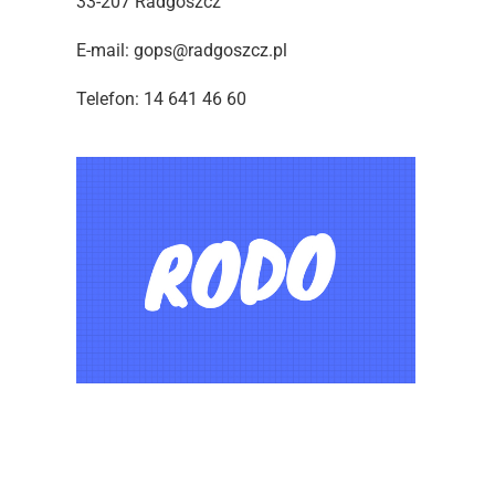
33-207 Radgoszcz
E-mail: gops@radgoszcz.pl
Telefon: 14 641 46 60