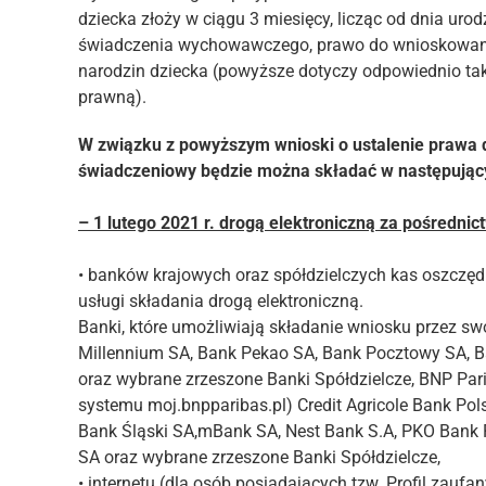
dziecka złoży w ciągu 3 miesięcy, licząc od dnia uro
świadczenia wychowawczego, prawo do wnioskowan
narodzin dziecka (powyższe dotyczy odpowiednio tak
prawną).
W związku z powyższym wnioski o ustalenie prawa
świadczeniowy będzie można składać w następując
– 1 lutego 2021 r. drogą elektroniczną za pośredni
• banków krajowych oraz spółdzielczych kas oszcz
usługi składania drogą elektroniczną.
Banki, które umożliwiają składanie wniosku przez swo
Millennium SA, Bank Pekao SA, Bank Pocztowy SA, Ba
oraz wybrane zrzeszone Banki Spółdzielcze, BNP Pa
systemu moj.bnpparibas.pl) Credit Agricole Bank Pol
Bank Śląski SA,mBank SA, Nest Bank S.A, PKO Bank P
SA oraz wybrane zrzeszone Banki Spółdzielcze,
• internetu (dla osób posiadających tzw. Profil zaufan