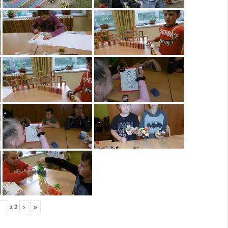
z
2
›
»