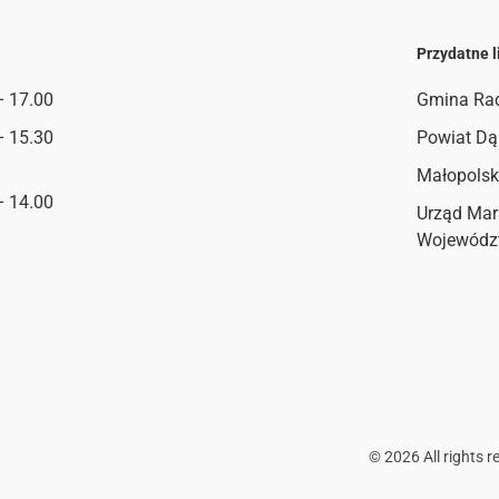
Przydatne l
– 17.00
Gmina Ra
– 15.30
Powiat Dą
Małopolsk
– 14.00
Urząd Mar
Wojewódz
©
2026
All rights r