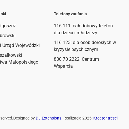
inki
Telefony zaufania
dgoszcz
116 111
: całodobowy telefon
dla dzieci i młodzieży
browski
116 123: dla osób dorosłych w
i Urząd Wojewódzki
kryzysie psychicznym
szałkowski
800 70 2222: Centrum
twa Małopolskiego
Wsparcia
eserved.
Designed by
DJ-Extensions
. Realizacja 2025:
Kreator treści