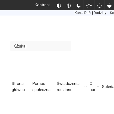
Kontrast
Karta Dużej Rodziny
St
Przejdź do treści głównej
Strona
Pomoc
Świadczenia
O
Galeri
główna
społeczna
rodzinne
nas