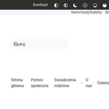
Kontrast
Karta Dużej Rodziny
St
Przejdź do treści głównej
Strona
Pomoc
Świadczenia
O
Galeri
główna
społeczna
rodzinne
nas