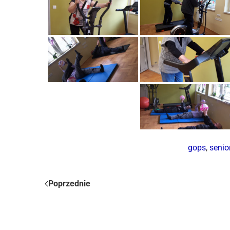
gops
,
senio
Poprzednie