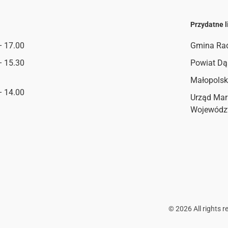
Przydatne l
– 17.00
Gmina Ra
– 15.30
Powiat Dą
Małopolsk
– 14.00
Urząd Mar
Wojewódz
©
2026
All rights r