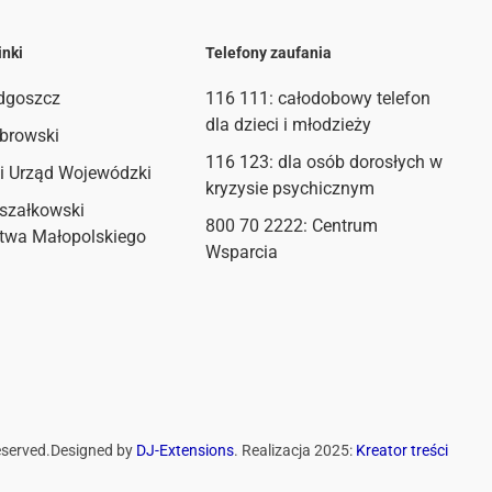
inki
Telefony zaufania
dgoszcz
116 111
: całodobowy telefon
dla dzieci i młodzieży
browski
116 123: dla osób dorosłych w
i Urząd Wojewódzki
kryzysie psychicznym
szałkowski
800 70 2222: Centrum
twa Małopolskiego
Wsparcia
eserved.
Designed by
DJ-Extensions
. Realizacja 2025:
Kreator treści