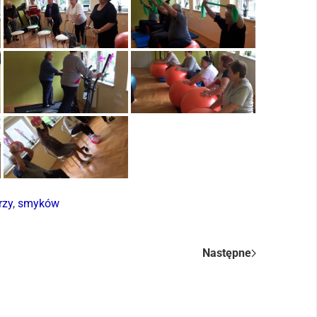
rzy
,
smyków
Następne