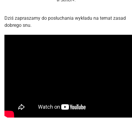
w
Senior+
.
Dziś zapraszamy do posłuchania wykładu na temat zasad
dobrego snu.