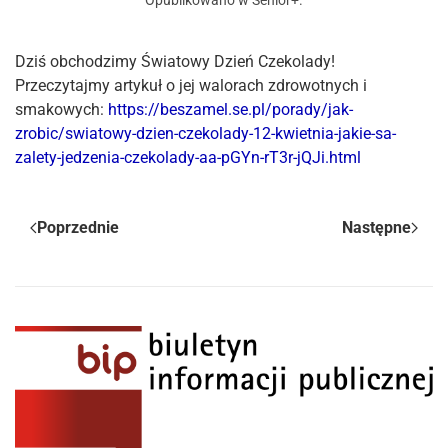
Opublikowano w
Senior+
.
Dziś obchodzimy Światowy Dzień Czekolady!
Przeczytajmy artykuł o jej walorach zdrowotnych i
smakowych
:
https://beszamel.se.pl/porady/jak-
zrobic/swiatowy-dzien-czekolady-12-kwietnia-jakie-sa-
zalety-jedzenia-czekolady-aa-pGYn-rT3r-jQJi.html
Poprzednie
Następne