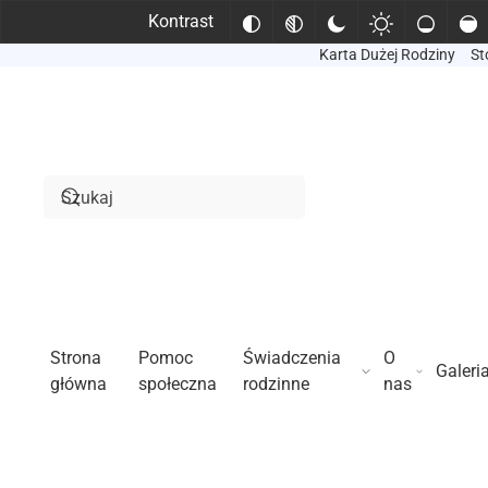
Kontrast
Karta Dużej Rodziny
St
Przejdź do treści głównej
Strona
Pomoc
Świadczenia
O
Galeri
główna
społeczna
rodzinne
nas