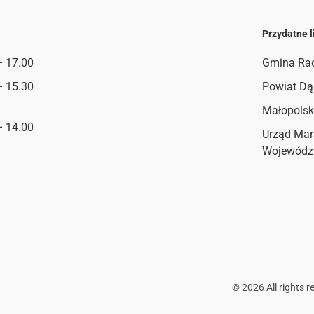
Przydatne l
– 17.00
Gmina Ra
– 15.30
Powiat Dą
Małopolsk
– 14.00
Urząd Mar
Wojewódz
©
2026
All rights r