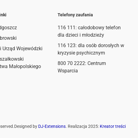
inki
Telefony zaufania
dgoszcz
116 111
: całodobowy telefon
dla dzieci i młodzieży
browski
116 123: dla osób dorosłych w
i Urząd Wojewódzki
kryzysie psychicznym
szałkowski
800 70 2222: Centrum
twa Małopolskiego
Wsparcia
eserved.
Designed by
DJ-Extensions
. Realizacja 2025:
Kreator treści