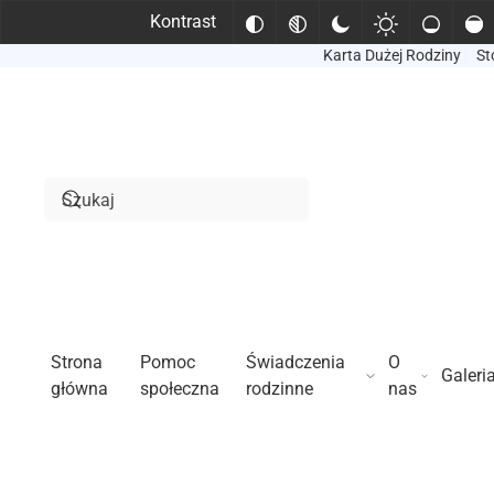
Kontrast
Karta Dużej Rodziny
St
Przejdź do treści głównej
Strona
Pomoc
Świadczenia
O
Galeri
główna
społeczna
rodzinne
nas