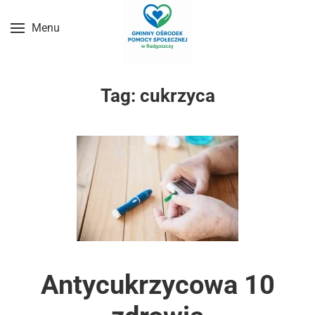
Menu
Przejdź do treści głównej
Tag:
cukrzyca
Antycukrzycowa 10