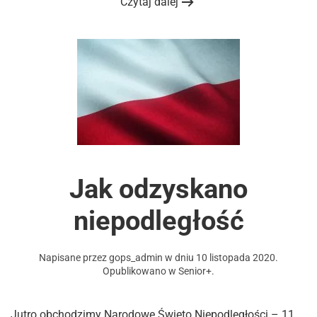
Czytaj dalej
Jak odzyskano
niepodległość
Napisane przez
gops_admin
w dniu
10 listopada 2020
.
Opublikowano w
Senior+
.
Jutro obchodzimy Narodowe Święto Niepodległości – 11