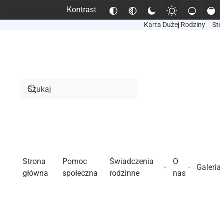
Kontrast
Karta Dużej Rodziny
St
Przejdź do treści głównej
Strona
Pomoc
Świadczenia
O
Galeri
główna
społeczna
rodzinne
nas