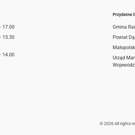
Przydatne l
– 17.00
Gmina Ra
– 15.30
Powiat Dą
Małopolsk
– 14.00
Urząd Mar
Wojewódz
©
2026
All rights r