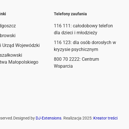
inki
Telefony zaufania
dgoszcz
116 111
: całodobowy telefon
dla dzieci i młodzieży
browski
116 123: dla osób dorosłych w
i Urząd Wojewódzki
kryzysie psychicznym
szałkowski
800 70 2222: Centrum
twa Małopolskiego
Wsparcia
eserved.
Designed by
DJ-Extensions
. Realizacja 2025:
Kreator treści