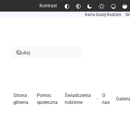
Kontrast
Karta Dużej Rodziny
St
Przejdź do treści głównej
Strona
Pomoc
Świadczenia
O
Galeri
główna
społeczna
rodzinne
nas