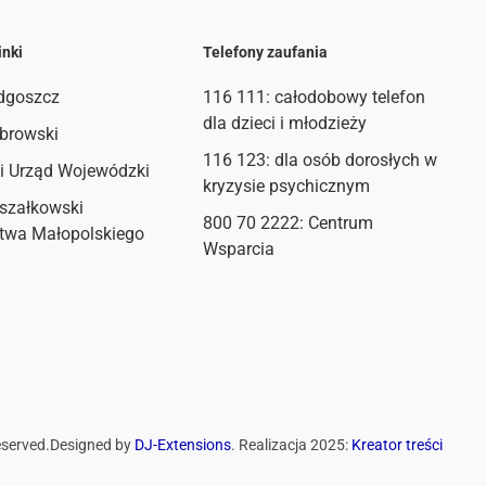
inki
Telefony zaufania
dgoszcz
116 111
: całodobowy telefon
dla dzieci i młodzieży
browski
116 123: dla osób dorosłych w
i Urząd Wojewódzki
kryzysie psychicznym
szałkowski
800 70 2222: Centrum
twa Małopolskiego
Wsparcia
eserved.
Designed by
DJ-Extensions
. Realizacja 2025:
Kreator treści