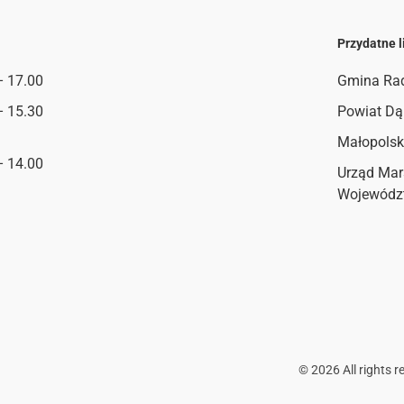
Przydatne l
– 17.00
Gmina Ra
– 15.30
Powiat Dą
Małopolsk
– 14.00
Urząd Mar
Wojewódz
©
2026
All rights r