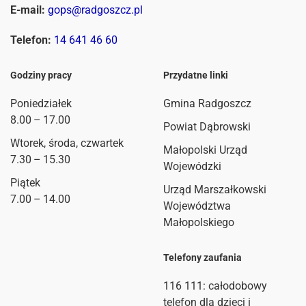
E-mail:
gops@radgoszcz.pl
Telefon:
14 641 46 60
Godziny pracy
Przydatne linki
Poniedziałek
Gmina Radgoszcz
8.00 – 17.00
Powiat Dąbrowski
Wtorek, środa, czwartek
Małopolski Urząd
7.30 – 15.30
Wojewódzki
Piątek
Urząd Marszałkowski
7.00 – 14.00
Województwa
Małopolskiego
Telefony zaufania
116 111
: całodobowy
telefon dla dzieci i