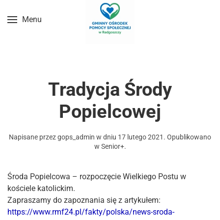
Menu
Przejdź do treści głównej
Tradycja Środy
Popielcowej
Napisane przez
gops_admin
w dniu
17 lutego 2021
. Opublikowano
w
Senior+
.
Środa Popielcowa – rozpoczęcie Wielkiego Postu w
kościele katolickim.
Zapraszamy do zapoznania się z artykułem:
https://www.rmf24.pl/fakty/polska/news-sroda-