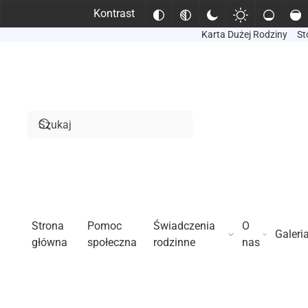
Kontrast
Karta Dużej Rodziny
St
Przejdź do treści głównej
Strona
Pomoc
Świadczenia
O
Galeri
główna
społeczna
rodzinne
nas