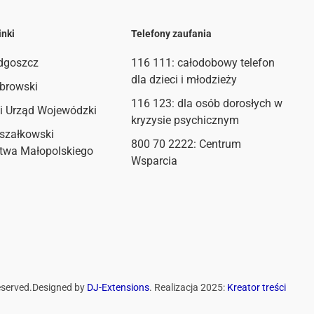
inki
Telefony zaufania
dgoszcz
116 111
: całodobowy telefon
dla dzieci i młodzieży
browski
116 123: dla osób dorosłych w
i Urząd Wojewódzki
kryzysie psychicznym
szałkowski
800 70 2222: Centrum
twa Małopolskiego
Wsparcia
eserved.
Designed by
DJ-Extensions
. Realizacja 2025:
Kreator treści