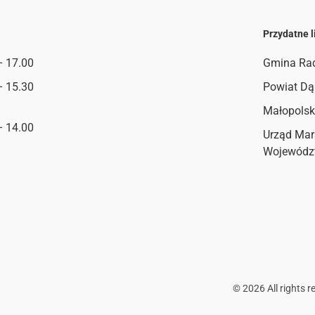
Przydatne l
– 17.00
Gmina Ra
– 15.30
Powiat Dą
Małopolsk
– 14.00
Urząd Mar
Wojewódz
©
2026
All rights r