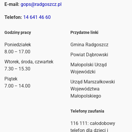
E-mail:
gops@radgoszcz.pl
Telefon:
14 641 46 60
Godziny pracy
Przydatne linki
Poniedziałek
Gmina Radgoszcz
8.00 – 17.00
Powiat Dąbrowski
Wtorek, środa, czwartek
Małopolski Urząd
7.30 – 15.30
Wojewódzki
Piątek
Urząd Marszałkowski
7.00 – 14.00
Województwa
Małopolskiego
Telefony zaufania
116 111
: całodobowy
telefon dla dzieci i