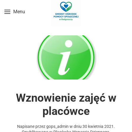
Menu
Przejdź do treści głównej
Wznowienie zajęć w
placówce
Napisane przez
gops_admin
w dniu
30 kwietnia 2021
.