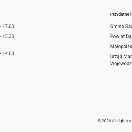
Przydatne l
– 17.00
Gmina Ra
– 15.30
Powiat Dą
Małopolsk
– 14.00
Urząd Mar
Wojewódz
©
2026
All rights r