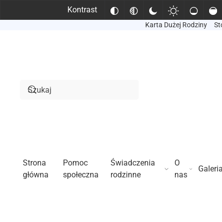
Kontrast
Karta Dużej Rodziny
St
Przejdź do treści głównej
Strona
Pomoc
Świadczenia
O
Galeri
główna
społeczna
rodzinne
nas