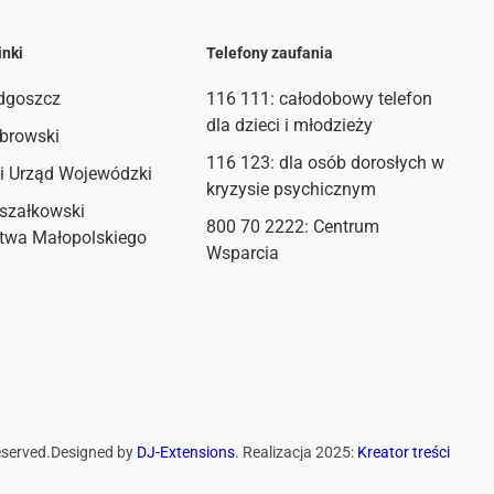
inki
Telefony zaufania
dgoszcz
116 111
: całodobowy telefon
dla dzieci i młodzieży
browski
116 123: dla osób dorosłych w
i Urząd Wojewódzki
kryzysie psychicznym
szałkowski
800 70 2222: Centrum
twa Małopolskiego
Wsparcia
eserved.
Designed by
DJ-Extensions
. Realizacja 2025:
Kreator treści