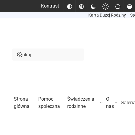
Kontrast
Karta Dużej Rodziny
St
Przejdź do treści głównej
Strona
Pomoc
Świadczenia
O
Galeri
główna
społeczna
rodzinne
nas