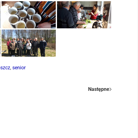
oszcz
,
senior
Następne