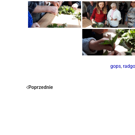
gops
,
radg
Poprzednie