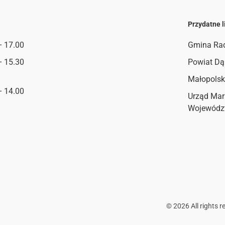
Przydatne l
– 17.00
Gmina Ra
– 15.30
Powiat Dą
Małopolsk
– 14.00
Urząd Mar
Wojewódz
©
2026
All rights r