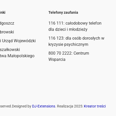
inki
Telefony zaufania
dgoszcz
116 111
: całodobowy telefon
dla dzieci i młodzieży
browski
116 123: dla osób dorosłych w
i Urząd Wojewódzki
kryzysie psychicznym
szałkowski
800 70 2222: Centrum
twa Małopolskiego
Wsparcia
eserved.
Designed by
DJ-Extensions
. Realizacja 2025:
Kreator treści