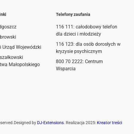
inki
Telefony zaufania
dgoszcz
116 111
: całodobowy telefon
dla dzieci i młodzieży
browski
116 123: dla osób dorosłych w
i Urząd Wojewódzki
kryzysie psychicznym
szałkowski
800 70 2222: Centrum
twa Małopolskiego
Wsparcia
eserved.
Designed by
DJ-Extensions
. Realizacja 2025:
Kreator treści