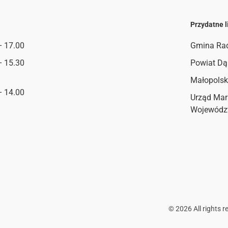
Przydatne l
– 17.00
Gmina Ra
– 15.30
Powiat Dą
Małopolsk
– 14.00
Urząd Mar
Wojewódz
©
2026
All rights r