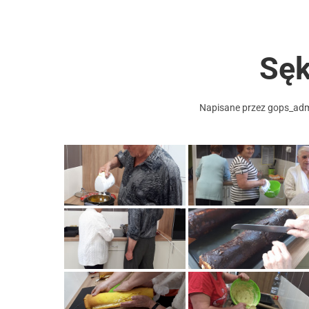
Sę
Napisane przez
gops_ad