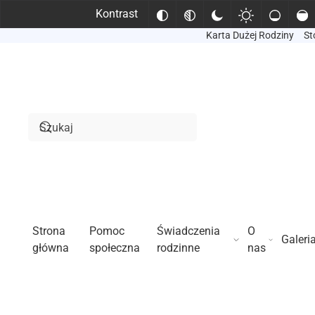
Kontrast
Karta Dużej Rodziny
St
Przejdź do treści głównej
Strona
Pomoc
Świadczenia
O
Galeri
główna
społeczna
rodzinne
nas