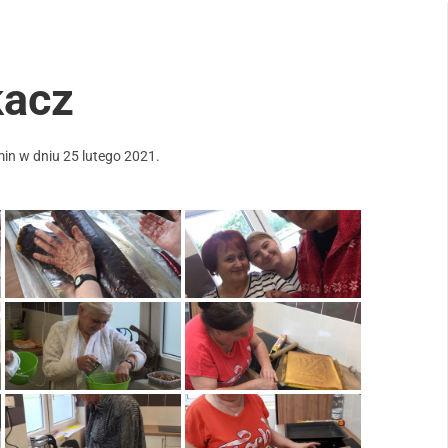
kacz
min
w dniu
25 lutego 2021
.