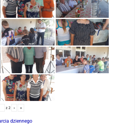
z
2
›
»
rcia dziennego