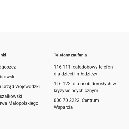
inki
Telefony zaufania
dgoszcz
116 111
: całodobowy telefon
dla dzieci i młodzieży
browski
116 123: dla osób dorosłych w
i Urząd Wojewódzki
kryzysie psychicznym
szałkowski
800 70 2222: Centrum
twa Małopolskiego
Wsparcia