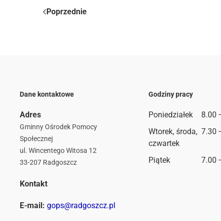
Poprzednie
Dane kontaktowe
Godziny pracy
Adres
Poniedziałek
8.00 
Gminny Ośrodek Pomocy
Wtorek, środa,
7.30 
Społecznej
czwartek
ul. Wincentego Witosa 12
Piątek
7.00 
33-207 Radgoszcz
Kontakt
E-mail:
gops@radgoszcz.pl