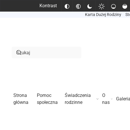
Kontrast
Karta Dużej Rodziny
St
Przejdź do treści głównej
Strona
Pomoc
Świadczenia
O
Galeri
główna
społeczna
rodzinne
nas