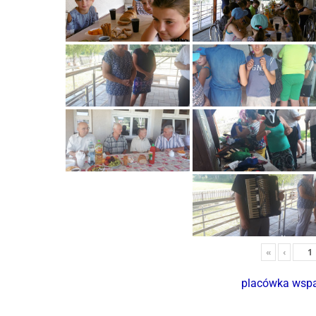
«
‹
placówka wspa