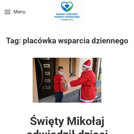
Menu
Przejdź do treści głównej
Tag:
placówka wsparcia dziennego
Święty Mikołaj