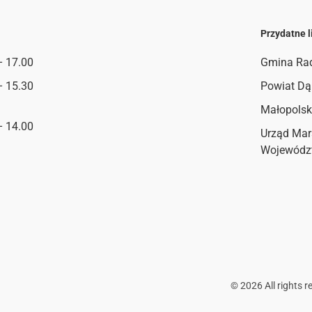
Przydatne l
– 17.00
Gmina Ra
– 15.30
Powiat Dą
Małopolsk
– 14.00
Urząd Mar
Wojewódz
©
2026
All rights r