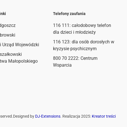
inki
Telefony zaufania
dgoszcz
116 111
: całodobowy telefon
dla dzieci i młodzieży
browski
116 123: dla osób dorosłych w
i Urząd Wojewódzki
kryzysie psychicznym
szałkowski
800 70 2222: Centrum
twa Małopolskiego
Wsparcia
eserved.
Designed by
DJ-Extensions
. Realizacja 2025:
Kreator treści