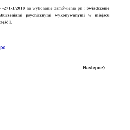
S -271-1/2018
na wykonanie zamówienia pn.:
Świadczenie
 zaburzeniami psychicznymi wykonywanymi w miejscu
zęść I.
ops
Następne