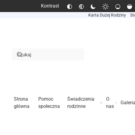
Kontrast
Karta Dużej Rodziny
St
Przejdź do treści głównej
Strona
Pomoc
Świadczenia
O
Galeri
główna
społeczna
rodzinne
nas