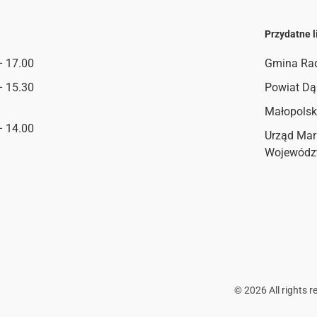
Przydatne l
– 17.00
Gmina Ra
– 15.30
Powiat Dą
Małopolsk
– 14.00
Urząd Mar
Wojewódz
©
2026
All rights r