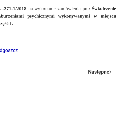
S -271-1/2018
na wykonanie zamówienia pn.:
Świadczenie
 zaburzeniami psychicznymi wykonywanymi w miejscu
zęść I.
adgoszcz
Następne