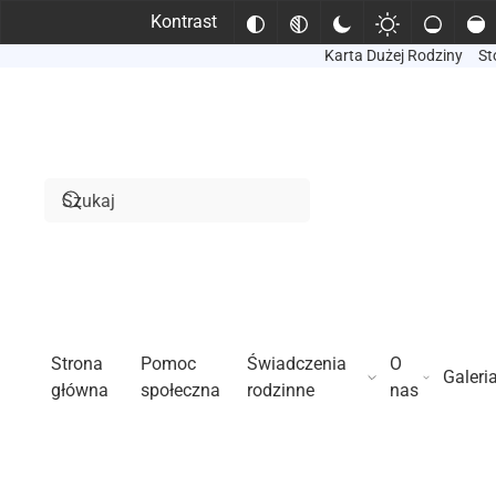
Kontrast
Karta Dużej Rodziny
St
Przejdź do treści głównej
Strona
Pomoc
Świadczenia
O
Galeri
główna
społeczna
rodzinne
nas