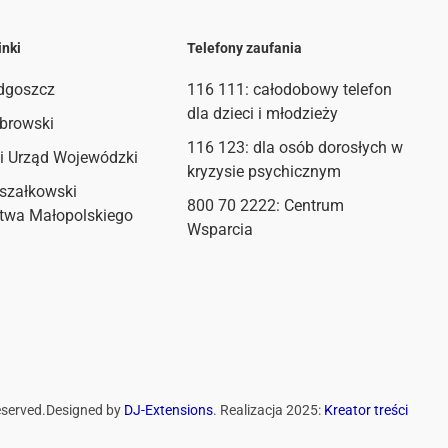
inki
Telefony zaufania
dgoszcz
116 111
: całodobowy telefon
dla dzieci i młodzieży
browski
116 123: dla osób dorosłych w
i Urząd Wojewódzki
kryzysie psychicznym
szałkowski
800 70 2222: Centrum
twa Małopolskiego
Wsparcia
eserved.
Designed by
DJ-Extensions
. Realizacja 2025:
Kreator treści