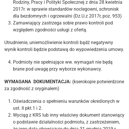
Rodziny, Pracy i Polityki Społecznej z dnia 28 kwietnia
2017r. w sprawie standardów noclegowni, schronisk
dla bezdomnych i ogrzewalni (Dz.U.z 2017r, poz. 953)
Zamawiający zastrzega sobie prawo kontroli pod
względem zgodności usługi z ofertą.
Utrudnienie, uniemożliwienie kontroli bądź negatywny
wynik kontroli będzie podstawą do wypowiedzenia umowy.
Podmioty nie spełniające ww. wymagań nie będą
brane pod uwagę przy wyborze wykonawcy.
WYMAGANA DOKUMENTACJA:
(kserokopie potwierdzone
za zgodność z oryginałem)
Oświadczenia o spełnieniu warunków określonych w
ust. II pkt.1 i 2.
Wyciąg z KRS lub inny właściwy dokument stanowiący
o podstawie działalności podmiotu, z zastrzeżeniem,
że jego data obowiazuje do dnia 31 grudnia 2019 r.