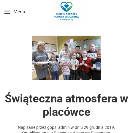
Menu
Przejdź do treści głównej
Świąteczna atmosfera w
placówce
Napisane przez
gops_admin
w dniu
29 grudnia 2019
.