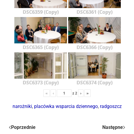
DSC6359 (Copy)
DSC6361 (Copy)
DSC6365 (Copy)
DSC6366 (Copy)
DSC6373 (Copy)
DSC6374 (Copy)
«
‹
z
2
›
»
narożniki
,
placówka wsparcia dziennego
,
radgoszcz
Poprzednie
Następne