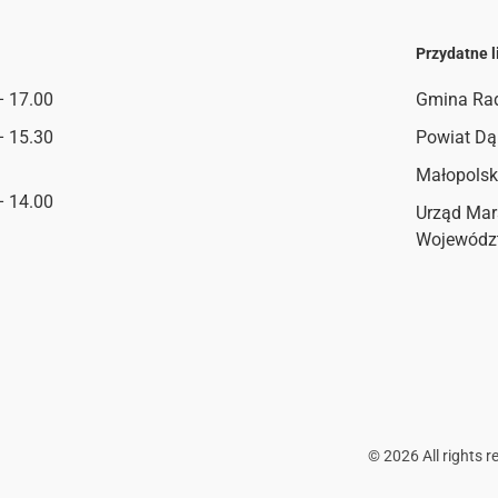
Przydatne l
– 17.00
Gmina Ra
– 15.30
Powiat Dą
Małopolsk
– 14.00
Urząd Mar
Wojewódz
©
2026
All rights r