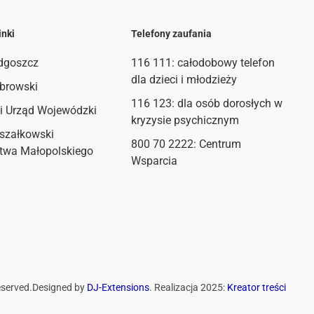
inki
Telefony zaufania
dgoszcz
116 111
: całodobowy telefon
dla dzieci i młodzieży
browski
116 123: dla osób dorosłych w
i Urząd Wojewódzki
kryzysie psychicznym
szałkowski
800 70 2222: Centrum
twa Małopolskiego
Wsparcia
eserved.
Designed by
DJ-Extensions
. Realizacja 2025:
Kreator treści