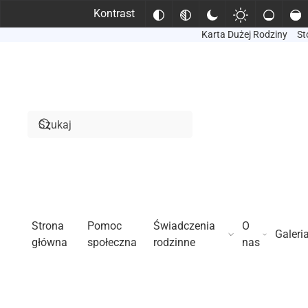
Kontrast
Karta Dużej Rodziny
St
Przejdź do treści głównej
Strona
Pomoc
Świadczenia
O
Galeri
główna
społeczna
rodzinne
nas