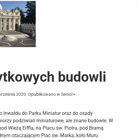
ytkowych budowli
września 2020
. Opublikowano w
Senior+
.
do Inwałdu do Parku Miniatur oraz do osady
niorzy podziwiali miniaturowe, ale znane budowle. W
pod Wieżą Eiffla, na Placu św. Piotra, pod Bramą
dnym otaczającym Plac św. Marka, koło Muru