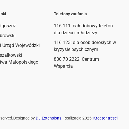
inki
Telefony zaufania
dgoszcz
116 111
: całodobowy telefon
dla dzieci i młodzieży
browski
116 123: dla osób dorosłych w
i Urząd Wojewódzki
kryzysie psychicznym
szałkowski
800 70 2222: Centrum
twa Małopolskiego
Wsparcia
eserved.
Designed by
DJ-Extensions
. Realizacja 2025:
Kreator treści