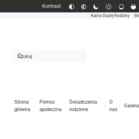
Kontrast
Karta Dużej Rodziny
St
Przejdź do treści głównej
Strona
Pomoc
Świadczenia
O
Galeri
główna
społeczna
rodzinne
nas