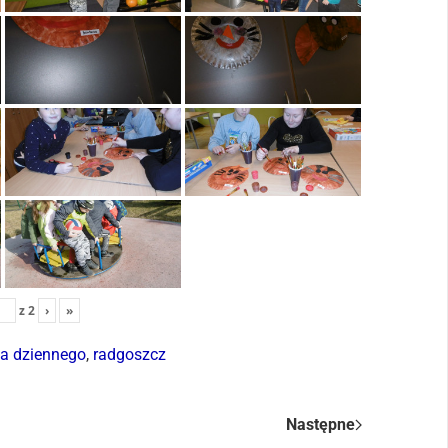
z
2
›
»
a dziennego
,
radgoszcz
Następne