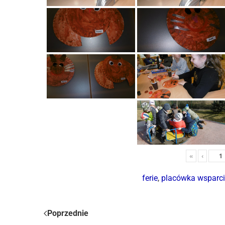
«
‹
ferie
,
placówka wsparci
Poprzednie