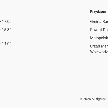
Przydatne l
– 17.00
Gmina Ra
– 15.30
Powiat Dą
Małopolsk
– 14.00
Urząd Mar
Wojewódz
©
2026
All rights r