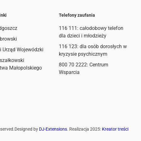
inki
Telefony zaufania
dgoszcz
116 111
: całodobowy telefon
dla dzieci i młodzieży
browski
116 123: dla osób dorosłych w
i Urząd Wojewódzki
kryzysie psychicznym
szałkowski
800 70 2222: Centrum
twa Małopolskiego
Wsparcia
eserved.
Designed by
DJ-Extensions
. Realizacja 2025:
Kreator treści