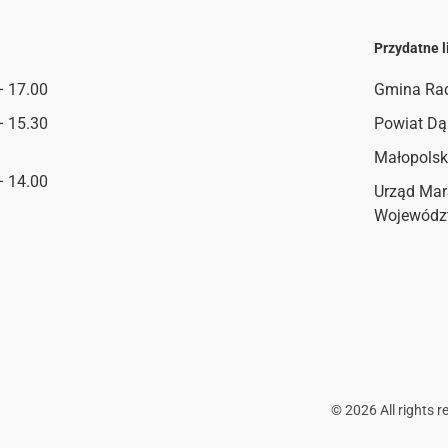
Przydatne l
– 17.00
Gmina Ra
– 15.30
Powiat Dą
Małopolsk
– 14.00
Urząd Mar
Wojewódz
©
2026
All rights r