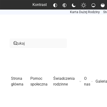
Kontrast
Karta Dużej Rodziny
St
Przejdź do treści głównej
Strona
Pomoc
Świadczenia
O
Galeri
główna
społeczna
rodzinne
nas