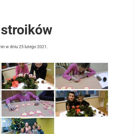
 stroików
min
w dniu
25 lutego 2021
.