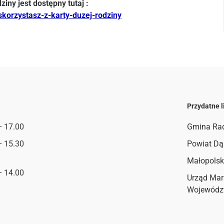
ny jest dostępny tutaj :
skorzystasz-z-karty-duzej-rodziny
Przydatne l
– 17.00
Gmina Ra
– 15.30
Powiat Dą
Małopolsk
– 14.00
Urząd Mar
Wojewódz