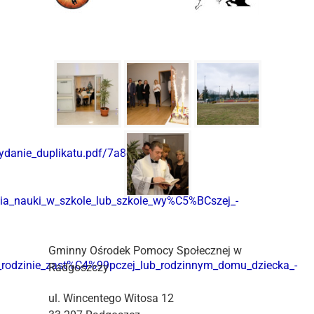
anie_duplikatu.pdf/7a8cf82e-
a_nauki_w_szkole_lub_szkole_wy%C5%BCszej_-
Gminny Ośrodek Pomocy Społecznej w
odzinie_zast%C4%99pczej_lub_rodzinnym_domu_dziecka_-
Radgoszczy
ul. Wincentego Witosa 12