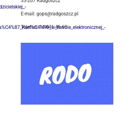
33-207 Radgoszcz
cielskiej_-
E-mail: gops@radgoszcz.pl
Telefon: 14 641 46 60
%C4%87_Kart%C4%99_w_formie_elektronicznej_-