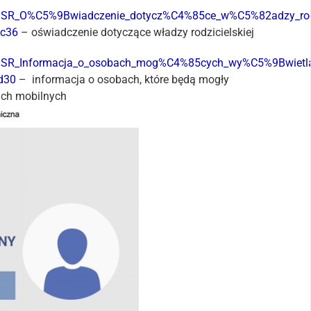
DSR_O%C5%9Bwiadczenie_dotycz%C4%85ce_w%C5%82adzy_rodzi
2c36
– oświadczenie dotyczące władzy rodzicielskiej
DSR_Informacja_o_osobach_mog%C4%85cych_wy%C5%9Bwietla
d30
– informacja o osobach, które będą mogły
ach mobilnych