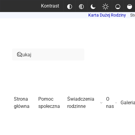
Kontrast
Karta Dużej Rodziny
St
Przejdź do treści głównej
Strona
Pomoc
Świadczenia
O
Galeri
główna
społeczna
rodzinne
nas