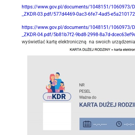
https://www.gov.pl/documents/1048151/1060973/
_ZKDR-03.pdf/577d4469-0ac3-6fe7-4ad5-e5a21017
https://www.gov.pl/documents/1048151/1060973/
_ZKDR-04.pdf/5b81b7f2-9bd8-2998-8a7d-dcec63ef9
wyświetlać kartę elektroniczną na swoich urządzeni