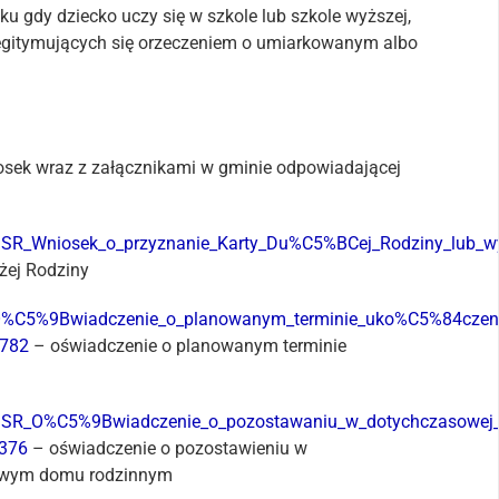
ku gdy dziecko uczy się w szkole lub szkole wyższej,
legitymujących się orzeczeniem o umiarkowanym albo
osek wraz z załącznikami w gminie odpowiadającej
SR_Wniosek_o_przyznanie_Karty_Du%C5%BCej_Rodziny_lub_wyd
żej Rodziny
O%C5%9Bwiadczenie_o_planowanym_terminie_uko%C5%84czeni
b782
– oświadczenie o planowanym terminie
DSR_O%C5%9Bwiadczenie_o_pozostawaniu_w_dotychczasowej_r
d376
– oświadczenie o pozostawieniu w
sowym domu rodzinnym