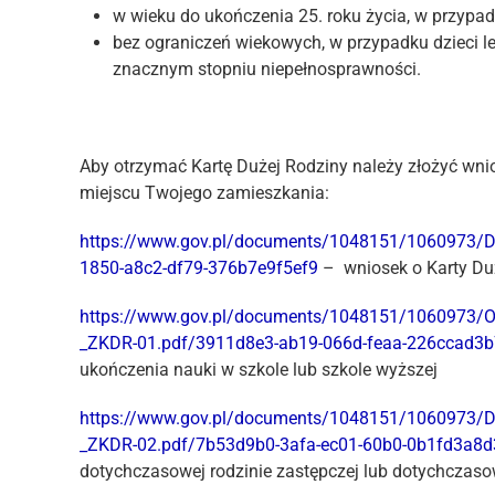
w wieku do ukończenia 25. roku życia, w przypad
bez ograniczeń wiekowych, w przypadku dzieci 
znacznym stopniu niepełnosprawności.
Aby otrzymać Kartę Dużej Rodziny należy złożyć wni
miejscu Twojego zamieszkania:
https://www.gov.pl/documents/1048151/1060973/D
1850-a8c2-df79-376b7e9f5ef9
– wniosek o Karty Du
https://www.gov.pl/documents/1048151/1060973/
_ZKDR-01.pdf/3911d8e3-ab19-066d-feaa-226ccad3
ukończenia nauki w szkole lub szkole wyższej
https://www.gov.pl/documents/1048151/1060973/
_ZKDR-02.pdf/7b53d9b0-3afa-ec01-60b0-0b1fd3a8
dotychczasowej rodzinie zastępczej lub dotychcza