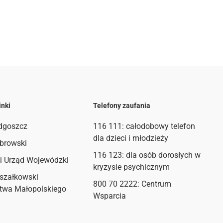
inki
Telefony zaufania
dgoszcz
116 111
: całodobowy telefon
dla dzieci i młodzieży
browski
116 123: dla osób dorosłych w
i Urząd Wojewódzki
kryzysie psychicznym
szałkowski
800 70 2222: Centrum
twa Małopolskiego
Wsparcia