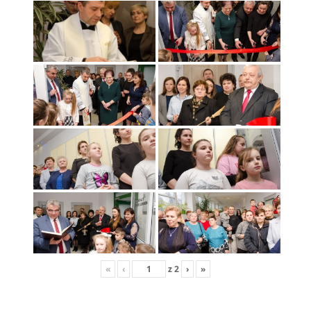
«
‹
z
2
›
»