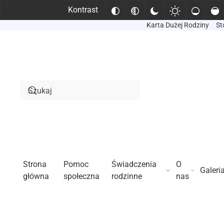
Kontrast
Karta Dużej Rodziny
St
Przejdź do treści głównej
Strona
Pomoc
Świadczenia
O
Galeri
główna
społeczna
rodzinne
nas