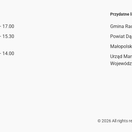
Przydatne l
– 17.00
Gmina Ra
– 15.30
Powiat Dą
Małopolsk
– 14.00
Urząd Mar
Wojewódz
©
2026
All rights r