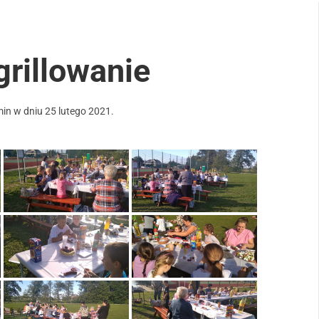
grillowanie
min
w dniu
25 lutego 2021
.