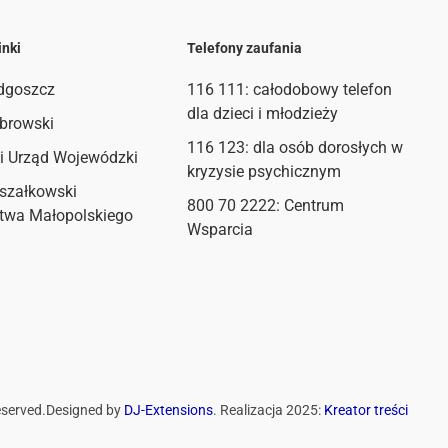
inki
Telefony zaufania
dgoszcz
116 111
: całodobowy telefon
dla dzieci i młodzieży
browski
116 123: dla osób dorosłych w
i Urząd Wojewódzki
kryzysie psychicznym
szałkowski
800 70 2222: Centrum
twa Małopolskiego
Wsparcia
eserved.
Designed by
DJ-Extensions
. Realizacja 2025:
Kreator treści