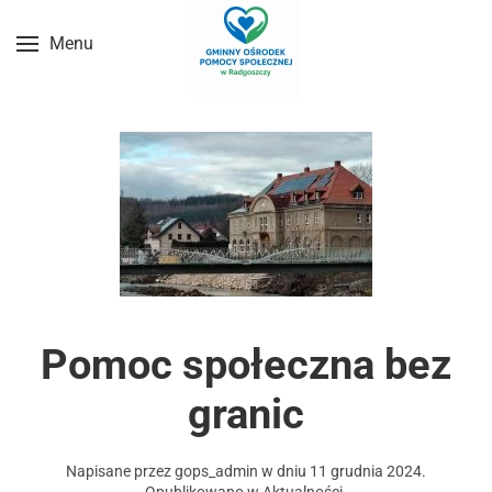
Menu
Przejdź do treści głównej
Pomoc społeczna bez
granic
Napisane przez
gops_admin
w dniu
11 grudnia 2024
.