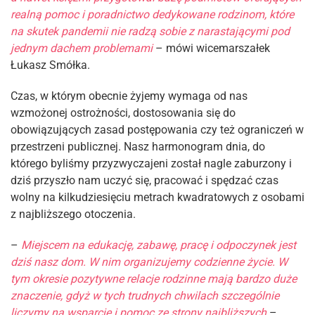
realną pomoc i poradnictwo dedykowane rodzinom, które
na skutek pandemii nie radzą sobie z narastającymi pod
jednym dachem problemami
– mówi wicemarszałek
Łukasz Smółka.
Czas, w którym obecnie żyjemy wymaga od nas
wzmożonej ostrożności, dostosowania się do
obowiązujących zasad postępowania czy też ograniczeń w
przestrzeni publicznej. Nasz harmonogram dnia, do
którego byliśmy przyzwyczajeni został nagle zaburzony i
dziś przyszło nam uczyć się, pracować i spędzać czas
wolny na kilkudziesięciu metrach kwadratowych z osobami
z najbliższego otoczenia.
–
Miejscem na edukację, zabawę, pracę i odpoczynek jest
dziś nasz dom. W nim organizujemy codzienne życie. W
tym okresie pozytywne relacje rodzinne mają bardzo duże
znaczenie, gdyż w tych trudnych chwilach szczególnie
liczymy na wsparcie i pomoc ze strony najbliższych
–