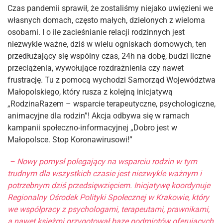
Czas pandemii sprawił, że zostaliśmy niejako uwięzieni we
własnych domach, często małych, dzielonych z wieloma
osobami. I o ile zacieśnianie relacji rodzinnych jest
niezwykle ważne, dziś w wielu ogniskach domowych, ten
przedłużający się wspólny czas, 24h na dobę, budzi liczne
przeciążenia, wywołujące rozdrażnienia czy nawet
frustrację. Tu z pomocą wychodzi Samorząd Województwa
Małopolskiego, który rusza z kolejną inicjatywą
„RodzinaRazem – wsparcie terapeutyczne, psychologiczne,
animacyjne dla rodzin”! Akcja odbywa się w ramach
kampanii społeczno-informacyjnej „Dobro jest w
Małopolsce. Stop Koronawirusowi!”
– Nowy pomysł polegający na wsparciu rodzin w tym
trudnym dla wszystkich czasie jest niezwykle ważnym i
potrzebnym dziś przedsięwzięciem. Inicjatywę koordynuje
Regionalny Ośrodek Polityki Społecznej w Krakowie, który
we współpracy z psychologami, terapeutami, prawnikami,
a nawet księżmi przygotował bazę podmiotów oferujących