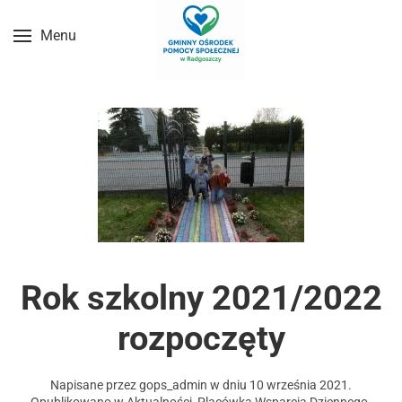
Menu
Przejdź do treści głównej
Rok szkolny 2021/2022
rozpoczęty
Napisane przez
gops_admin
w dniu
10 września 2021
.