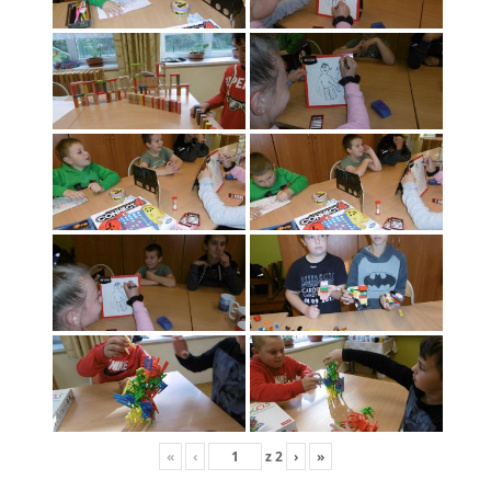
«
‹
z
2
›
»