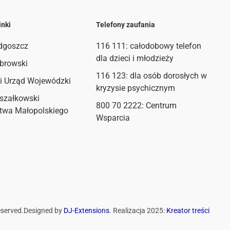
inki
Telefony zaufania
dgoszcz
116 111
: całodobowy telefon
dla dzieci i młodzieży
browski
116 123: dla osób dorosłych w
i Urząd Wojewódzki
kryzysie psychicznym
szałkowski
800 70 2222: Centrum
twa Małopolskiego
Wsparcia
eserved.
Designed by
DJ-Extensions
. Realizacja 2025:
Kreator treści