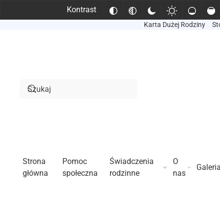
Kontrast
Karta Dużej Rodziny
St
Przejdź do treści głównej
Strona
Pomoc
Świadczenia
O
Galeri
główna
społeczna
rodzinne
nas