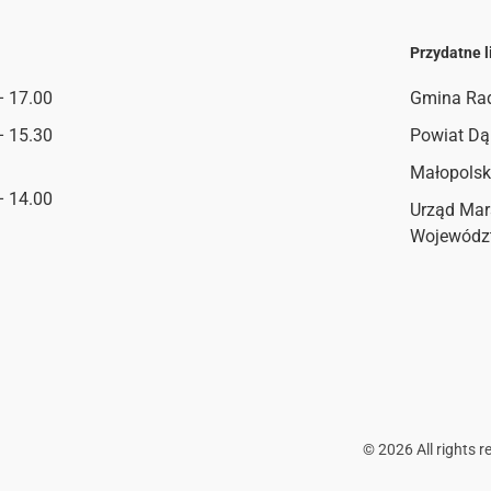
Przydatne l
– 17.00
Gmina Ra
– 15.30
Powiat Dą
Małopolsk
– 14.00
Urząd Mar
Wojewódz
©
2026
All rights r